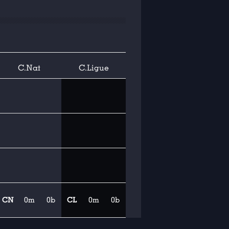
C.Nat
C.Ligue
CN
0m
0b
CL
0m
0b