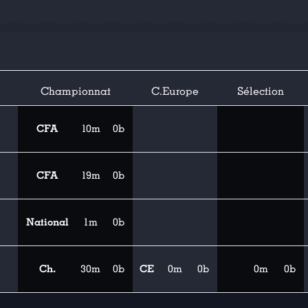
Championnat
C.Europe
Sélection
CFA
10m
0b
CFA
19m
0b
National
1m
0b
Ch.
30m
0b
CE
0m
0b
0m
0b