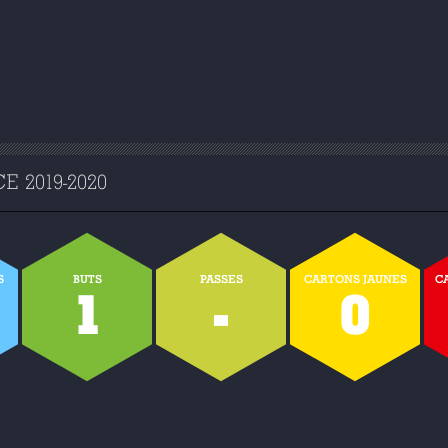
 2019-2020
S
BUTS
PASSES
CARTONS JAUNES
C
0
1
-
0