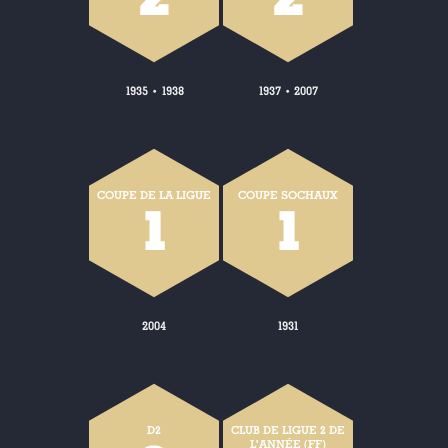
1935
1938
1937
2007
•
•
COUPE DE LA LIGUE
COUPE SOCHAUX
1
1
2004
1931
D2
CLUB DE LIGUE 2 DE
L'ANNÉE (FF)