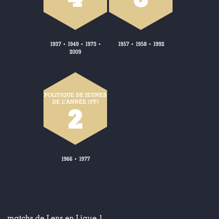
1937
1949
1973
1957
1958
1992
•
•
•
•
•
2009
POLITIQUE DE JEUNES
DE L'ANNÉE (FF)
2
1966
1977
•
matchs de Lens en Ligue 1