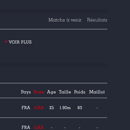
Matchs à venir
Résultats
+
VOIR PLUS
Pays
Poste
Age
Taille
Poids
Maillot
FRA
GAR
25
1.90m
83
-
FRA
GAR
-
-
-
-