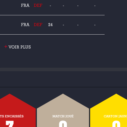
FRA
DEF
-
-
-
-
FRA
DEF
24
-
-
-
+
VOIR PLUS
TS ENCAISSÉS
MATCH JOUÉ
CARTON JAUN
7
0
0