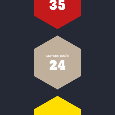
35
MATCHS JOUÉS
24