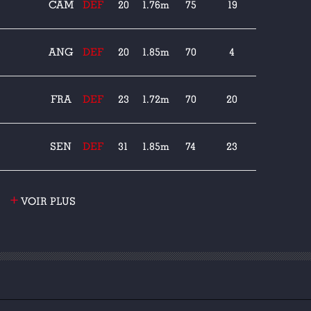
CAM
DEF
20
1.76m
75
19
ANG
DEF
20
1.85m
70
4
FRA
DEF
23
1.72m
70
20
SEN
DEF
31
1.85m
74
23
+
VOIR PLUS