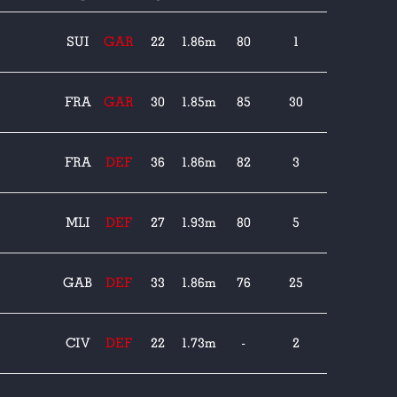
SUI
GAR
22
1.86m
80
1
FRA
GAR
30
1.85m
85
30
FRA
DEF
36
1.86m
82
3
MLI
DEF
27
1.93m
80
5
GAB
DEF
33
1.86m
76
25
CIV
DEF
22
1.73m
-
2