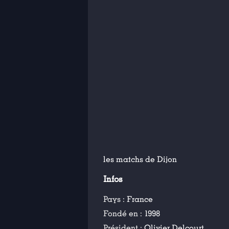
les matchs de Dijon
Infos
Pays :
France
Fondé en :
1998
Président :
Olivier Delcourt