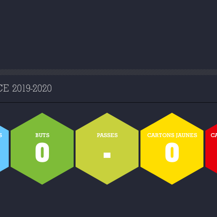
 2019-2020
S
BUTS
PASSES
CARTONS JAUNES
C
0
-
0