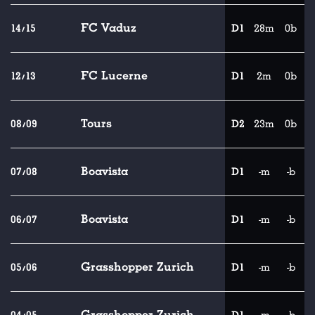
FC Vaduz
14/15
D1
28m
0b
FC Lucerne
12/13
D1
2m
0b
Tours
08/09
D2
23m
0b
Boavista
07/08
D1
-m
-b
Boavista
06/07
D1
-m
-b
Grasshopper Zurich
05/06
D1
-m
-b
Grasshopper Zurich