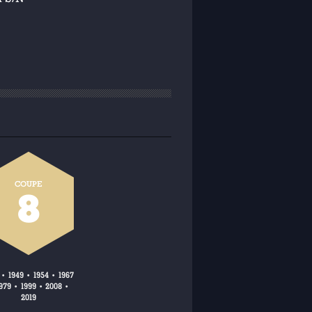
COUPE
8
1949
1954
1967
•
•
•
979
1999
2008
•
•
•
2019