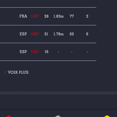
FRA
DEF
28
1.83m
77
2
ESP
DEF
21
1.78m
62
6
ESP
DEF
19
-
-
-
+
VOIR PLUS