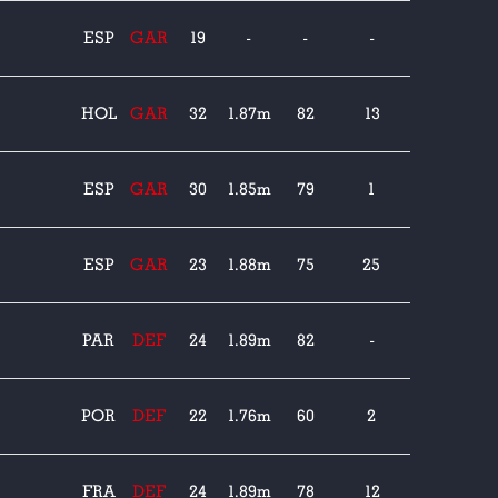
ESP
GAR
19
-
-
-
HOL
GAR
32
1.87m
82
13
ESP
GAR
30
1.85m
79
1
ESP
GAR
23
1.88m
75
25
PAR
DEF
24
1.89m
82
-
POR
DEF
22
1.76m
60
2
FRA
DEF
24
1.89m
78
12