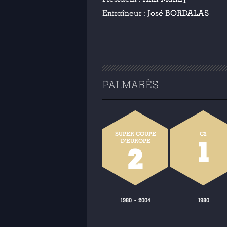
Entraîneur :
José BORDALAS
PALMARÈS
SUPER COUPE
C2
1
D'EUROPE
2
1980
2004
1980
•