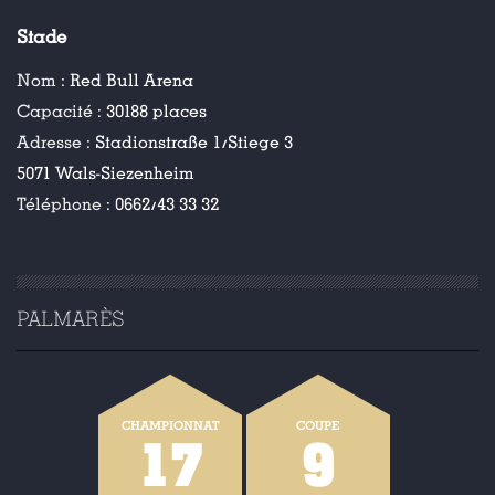
Stade
Nom :
Red Bull Arena
Capacité :
30188 places
Adresse :
Stadionstraße 1/Stiege 3
5071 Wals-Siezenheim
Téléphone :
0662/43 33 32
PALMARÈS
CHAMPIONNAT
COUPE
17
9