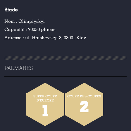
Stade
Nom :
Olimpiyskyi
Capacité :
70050 places
Adresse :
ul. Hrushevskyi 3, 03001 Kiev
PALMARÈS
SUPER COUPE
COUPE DES COUPES
2
D'EUROPE
1