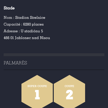
Stade
Nom :
Stadion Strelnice
Capacité :
6280 places
Adresse :
U stadiónu 5
466 01 Jablonec nad Nisou
PALMARÈS
SUPER COUPE
COUPE
1
2