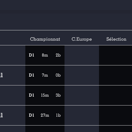
Championnat
C.Europe
Sélection
D1
8m
2b
l
D1
7m
0b
D1
15m
3b
l
D1
27m
1b