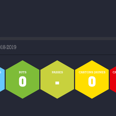
8-2019
S
BUTS
PASSES
CARTONS JAUNES
C
0
-
0