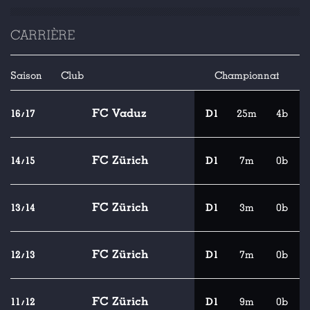
CARRIÈRE
Saison
Club
Championnat
FC Vaduz
16/17
D1
25m
4b
FC Zürich
14/15
D1
7m
0b
FC Zürich
13/14
D1
3m
0b
FC Zürich
12/13
D1
7m
0b
FC Zürich
11/12
D1
9m
0b