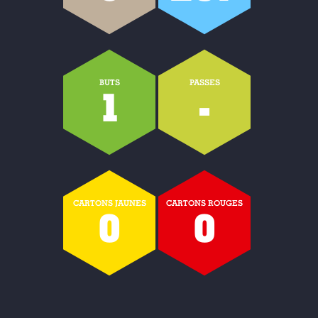
BUTS
PASSES
1
-
CARTONS JAUNES
CARTONS ROUGES
0
0