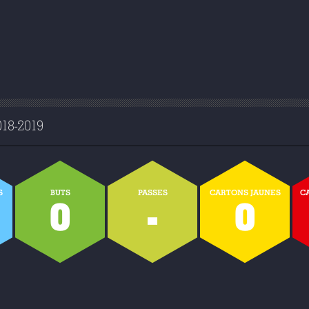
8-2019
S
BUTS
PASSES
CARTONS JAUNES
C
0
-
0