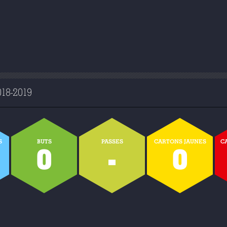
8-2019
S
BUTS
PASSES
CARTONS JAUNES
C
0
-
0