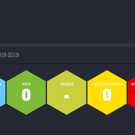
8-2019
S
BUTS
PASSES
CARTONS JAUNES
C
0
-
0