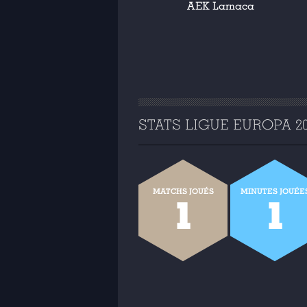
AEK Larnaca
STATS LIGUE EUROPA 201
MATCHS JOUÉS
MINUTES JOUÉE
1
1