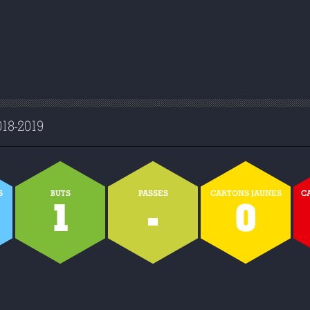
8-2019
S
BUTS
PASSES
CARTONS JAUNES
C
1
-
0