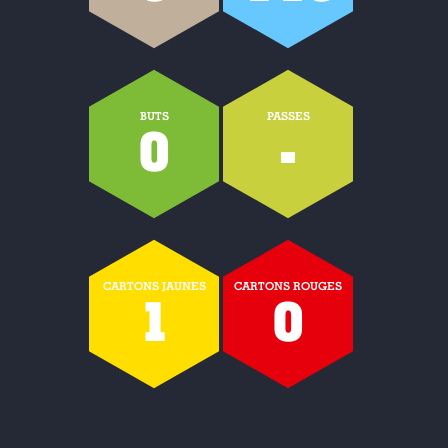
BUTS
PASSES
0
-
CARTONS JAUNES
CARTONS ROUGES
1
0