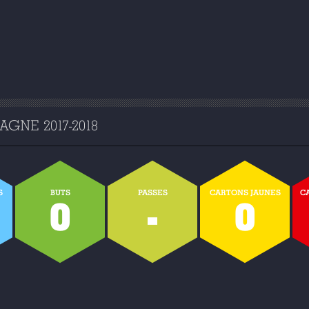
GNE 2017-2018
S
BUTS
PASSES
CARTONS JAUNES
C
0
-
0