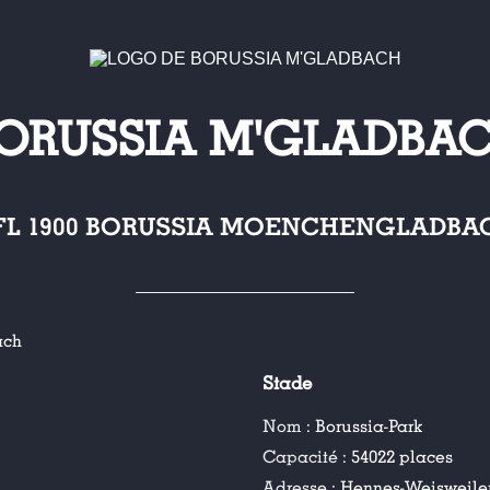
ORUSSIA M'GLADBA
FL 1900 BORUSSIA MOENCHENGLADBA
ach
Stade
Nom :
Borussia-Park
Capacité :
54022 places
Adresse :
Hennes-Weisweiler