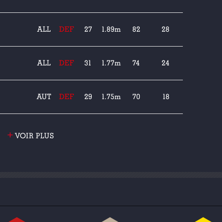
ALL
DEF
27
1.89m
82
28
ALL
DEF
31
1.77m
74
24
AUT
DEF
29
1.75m
70
18
+
VOIR PLUS