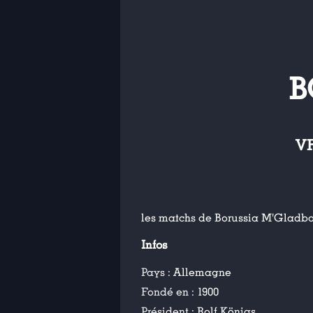
B
V
les matchs de Borussia M'Gladb
Infos
Pays :
Allemagne
Fondé en :
1900
Président :
Rolf Königs