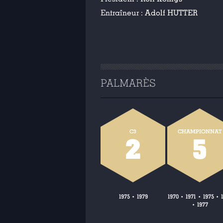
Entraîneur :
Adolf HUTTER
PALMARÈS
C3
CHAMPIONNAT
2
5
1975
1979
1970
1971
1975
•
•
•
•
1977
•