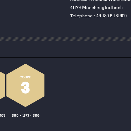
41179 Mönchengladbach
Téléphone :
49 180 6 181900
COUPE
3
1976
1960
1973
1995
•
•