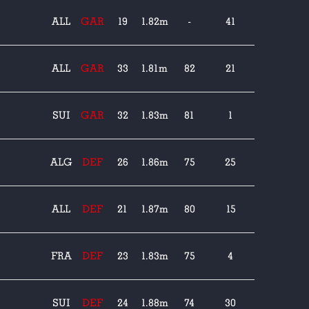
ALL
GAR
19
1.82m
-
41
ALL
GAR
33
1.81m
82
21
SUI
GAR
32
1.83m
81
1
ALG
DEF
26
1.86m
75
25
ALL
DEF
21
1.87m
80
15
FRA
DEF
23
1.83m
75
4
SUI
DEF
24
1.88m
74
30