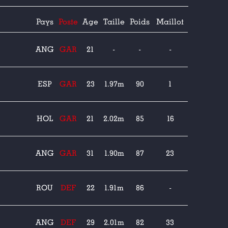
Pays
Poste
Age
Taille
Poids
Maillot
ANG
GAR
21
-
-
-
ESP
GAR
23
1.97m
90
1
HOL
GAR
21
2.02m
85
16
ANG
GAR
31
1.90m
87
23
ROU
DEF
22
1.91m
86
-
ANG
DEF
29
2.01m
82
33