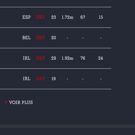
ESP
DEF
23
1.72m
67
15
BEL
DEF
20
-
-
-
IRL
DEF
29
1.92m
76
24
IRL
DEF
19
-
-
-
+
VOIR PLUS