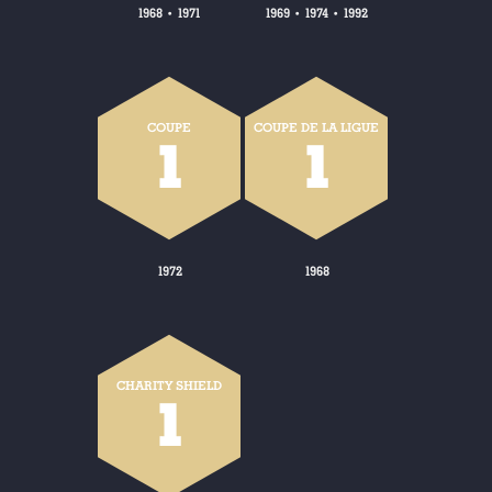
1968
1971
1969
1974
1992
•
•
•
COUPE
COUPE DE LA LIGUE
1
1
1972
1968
CHARITY SHIELD
1