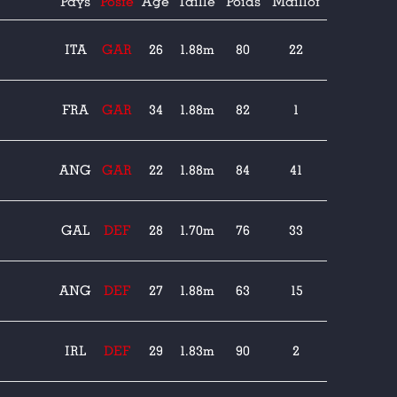
Pays
Poste
Age
Taille
Poids
Maillot
ITA
GAR
26
1.88m
80
22
FRA
GAR
34
1.88m
82
1
ANG
GAR
22
1.88m
84
41
GAL
DEF
28
1.70m
76
33
ANG
DEF
27
1.88m
63
15
IRL
DEF
29
1.83m
90
2