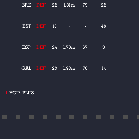
BRE
DEF
22
1.81m
79
22
EST
DEF
18
-
-
48
ESP
DEF
24
1.78m
67
3
GAL
DEF
23
1.93m
76
14
+
VOIR PLUS