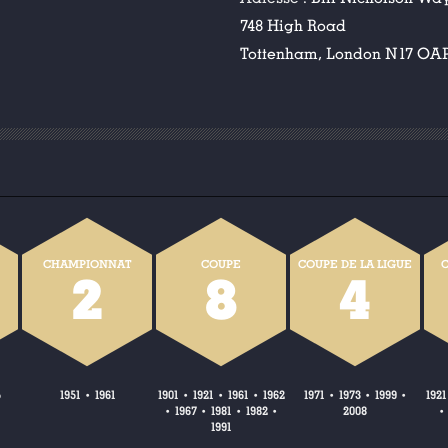
748 High Road
Tottenham, London N17 OA
CHAMPIONNAT
COUPE
COUPE DE LA LIGUE
C
2
8
4
5
1951
1961
1901
1921
1961
1962
1971
1973
1999
1921
•
•
•
•
•
•
•
1967
1981
1982
2008
•
•
•
•
•
1991