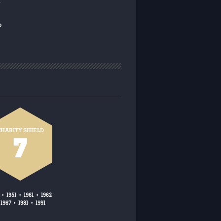
P
HARITY SHIELD
7
1951
1961
1962
•
•
•
1967
1981
1991
•
•