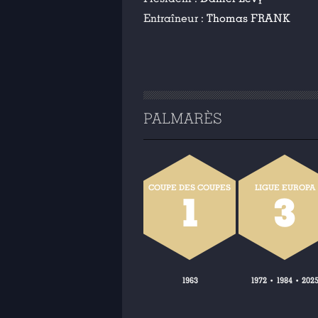
Entraîneur :
Thomas FRANK
PALMARÈS
COUPE DES COUPES
LIGUE EUROPA
1
3
1963
1972
1984
202
•
•