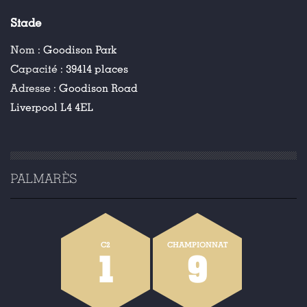
Stade
Nom :
Goodison Park
Capacité :
39414 places
Adresse :
Goodison Road
Liverpool L4 4EL
PALMARÈS
C2
CHAMPIONNAT
1
9