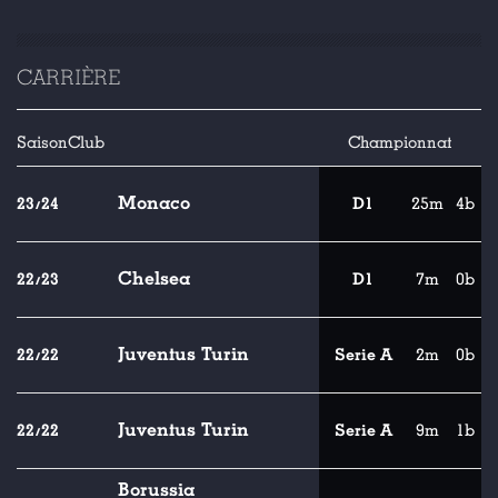
CARRIÈRE
Saison
Club
Championnat
Monaco
23/24
D1
25m
4b
Chelsea
22/23
D1
7m
0b
Juventus Turin
22/22
Serie A
2m
0b
Juventus Turin
22/22
Serie A
9m
1b
Borussia