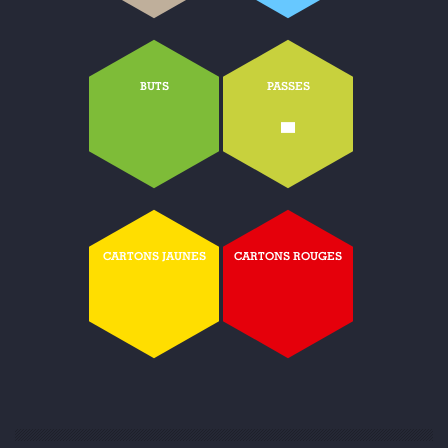
BUTS
PASSES
-
CARTONS JAUNES
CARTONS ROUGES