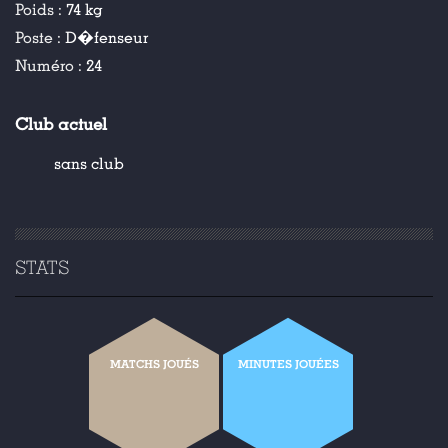
Poids :
74 kg
Poste :
D�fenseur
Numéro :
24
Club actuel
sans club
STATS
MATCHS JOUÉS
MINUTES JOUÉES