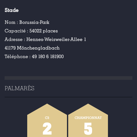
Stade
Nom :
Borussia-Park
Capacité :
54022 places
Adresse :
Hennes-Weisweiler-Allee 1
41179 Mönchengladbach
Téléphone :
49 180 6 181900
PALMARÈS
C3
CHAMPIONNAT
2
5