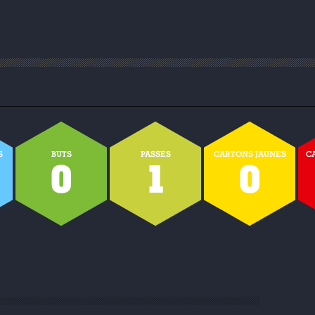
S
BUTS
PASSES
CARTONS JAUNES
C
0
1
0