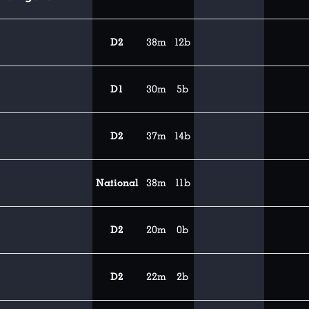
D2
38m
12b
D1
30m
5b
D2
37m
14b
National
38m
11b
D2
20m
0b
D2
22m
2b