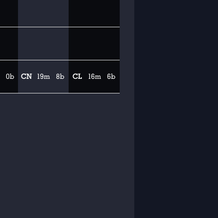
0b
CN
19m
8b
CL
16m
6b