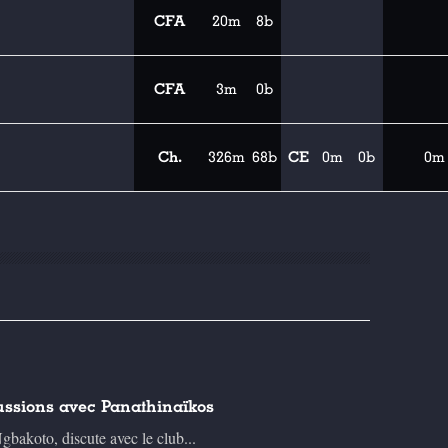
CFA
20m
8b
CFA
3m
0b
Ch.
326m
68b
CE
0m
0b
0m
ssions avec Panathinaïkos
gbakoto, discute avec le club...