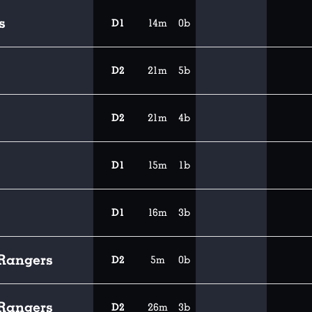
s
D1
14m
0b
D2
21m
5b
D2
21m
4b
D1
15m
1b
D1
16m
3b
Rangers
D2
5m
0b
Rangers
D2
26m
3b