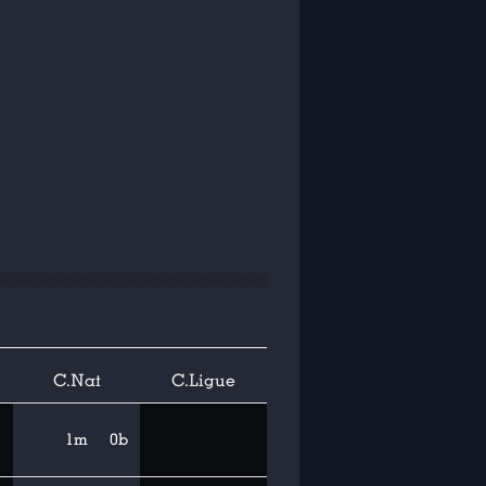
C.Nat
C.Ligue
1m
0b