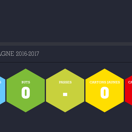
NE 2016-2017
S
BUTS
PASSES
CARTONS JAUNES
C
0
-
0