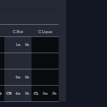
C.Nat
C.Ligue
1m
0b
3m
0b
b
CN
4m
0b
CL
0m
0b