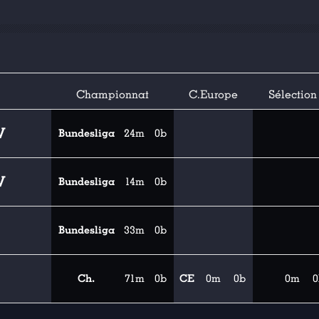
Championnat
C.Europe
Sélection
V
Bundesliga
24m
0b
V
Bundesliga
14m
0b
Bundesliga
33m
0b
Ch.
71m
0b
CE
0m
0b
0m
0