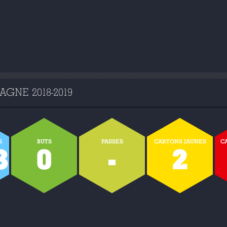
GNE 2018-2019
S
BUTS
PASSES
CARTONS JAUNES
C
3
0
-
2