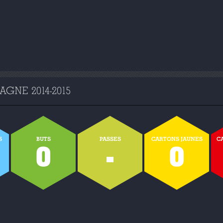
GNE 2014-2015
S
BUTS
PASSES
CARTONS JAUNES
C
0
-
0