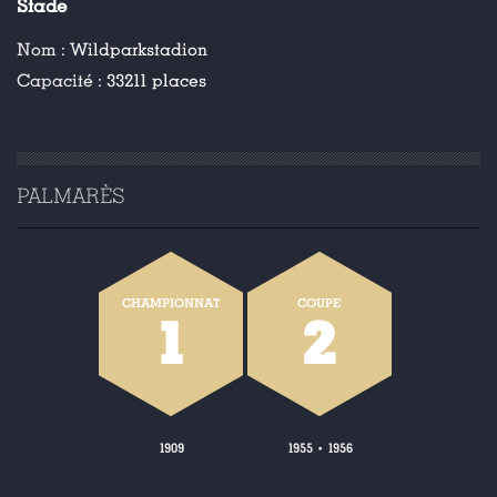
Stade
Nom :
Wildparkstadion
Capacité :
33211 places
PALMARÈS
CHAMPIONNAT
COUPE
1
2
1909
1955
1956
•