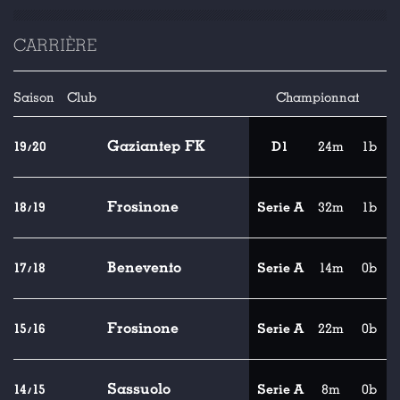
CARRIÈRE
Saison
Club
Championnat
Gaziantep FK
19/20
D1
24m
1b
Frosinone
18/19
Serie A
32m
1b
Benevento
17/18
Serie A
14m
0b
Frosinone
15/16
Serie A
22m
0b
Sassuolo
14/15
Serie A
8m
0b