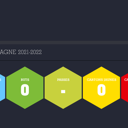
GNE 2021-2022
S
BUTS
PASSES
CARTONS JAUNES
C
0
-
0