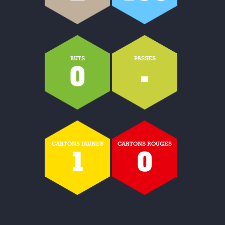
BUTS
PASSES
0
-
CARTONS JAUNES
CARTONS ROUGES
1
0