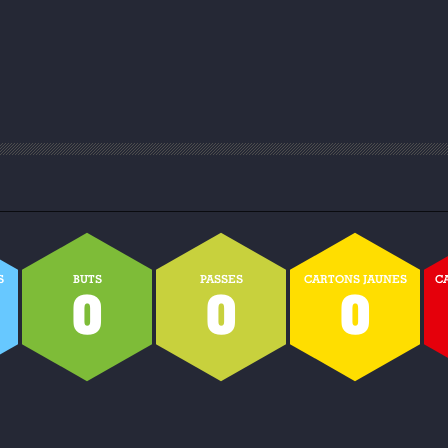
S
BUTS
PASSES
CARTONS JAUNES
C
0
0
0