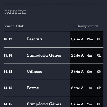
CARRIÈRE
Saison
Club
Championnat
Pescara
16/17
Série A
13m
0b
Sampdoria Gênes
15/16
Série A
4m
0b
Udinese
14/15
Série A
0m
0b
Parme
14/15
Série A
1m
0b
Sampdoria Gênes
14/15
Série A
2m
0b