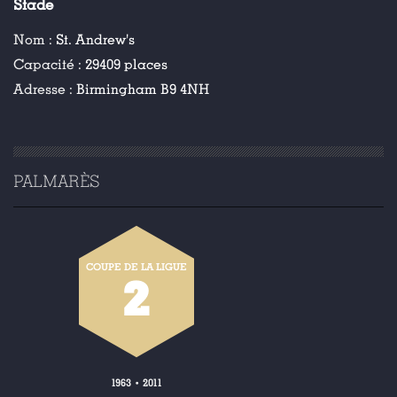
Stade
Nom :
St. Andrew's
Capacité :
29409 places
Adresse :
Birmingham B9 4NH
PALMARÈS
COUPE DE LA LIGUE
2
1963
2011
•