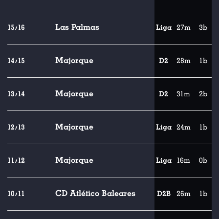
Las Palmas
15/16
Liga
27m
3b
Majorque
14/15
D2
28m
1b
Majorque
13/14
D2
31m
2b
Majorque
12/13
Liga
24m
1b
Majorque
11/12
Liga
16m
0b
CD Atlético Baleares
10/11
D2B
26m
1b