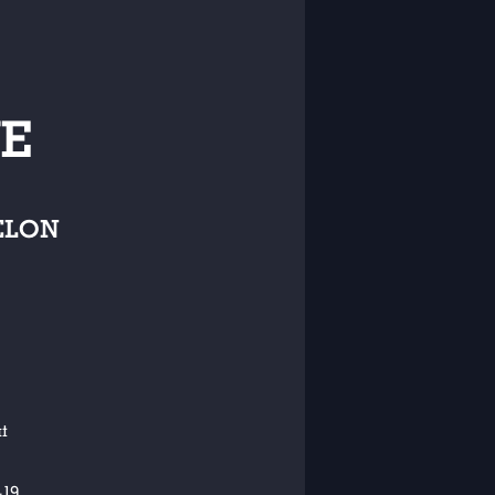
E
ELON
t
-19