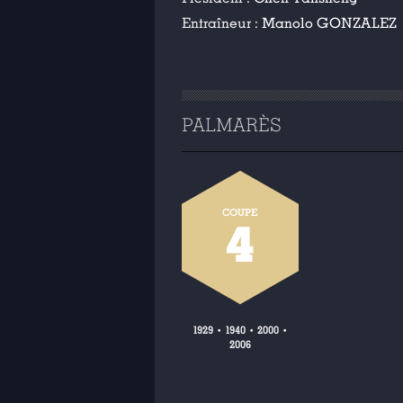
Entraîneur :
Manolo GONZALEZ
PALMARÈS
COUPE
4
1929
1940
2000
•
•
•
2006