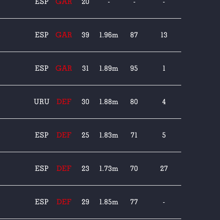
ESP
GAR
20
-
-
-
ESP
GAR
39
1.96m
87
13
ESP
GAR
31
1.89m
95
1
URU
DEF
30
1.88m
80
4
ESP
DEF
25
1.83m
71
5
ESP
DEF
23
1.73m
70
27
ESP
DEF
29
1.85m
77
-