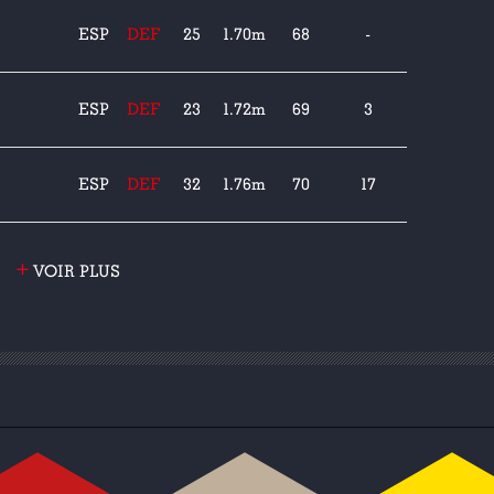
ESP
DEF
25
1.70m
68
-
ESP
DEF
23
1.72m
69
3
ESP
DEF
32
1.76m
70
17
+
VOIR PLUS