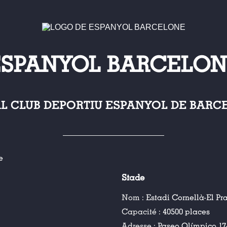
ESPANYOL BARCELON
AL CLUB DEPORTIU ESPANYOL DE BARC
e
Stade
Nom :
Estadi Cornellà-El Pra
Capacité :
40500 places
Adresse :
Paseo Olímpico 17