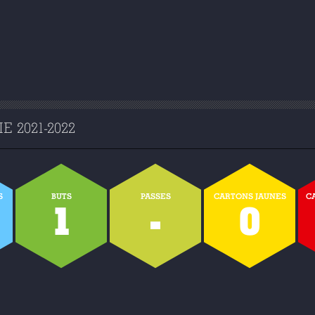
 2021-2022
S
BUTS
PASSES
CARTONS JAUNES
C
1
-
0