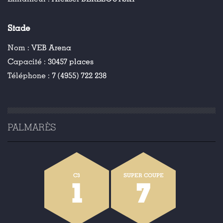
Stade
Nom :
VEB Arena
Capacité :
30457 places
Téléphone :
7 (4955) 722 238
PALMARÈS
C3
SUPER COUPE
1
7