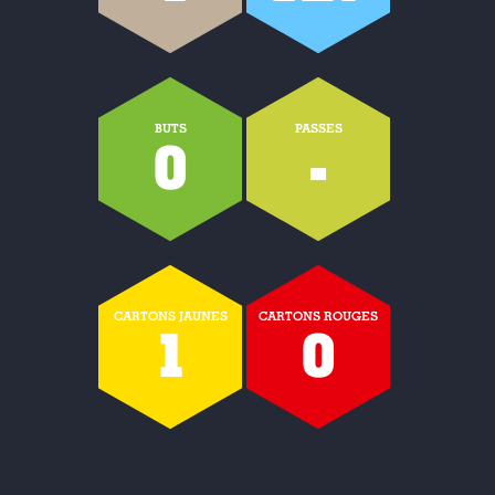
BUTS
PASSES
0
-
CARTONS JAUNES
CARTONS ROUGES
1
0