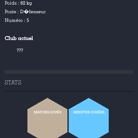
Poids :
82 kg
Poste :
D�fenseur
Numéro :
5
Club actuel
???
STATS
MATCHS JOUÉS
MINUTES JOUÉES