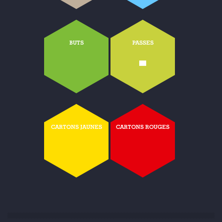
BUTS
PASSES
-
CARTONS JAUNES
CARTONS ROUGES