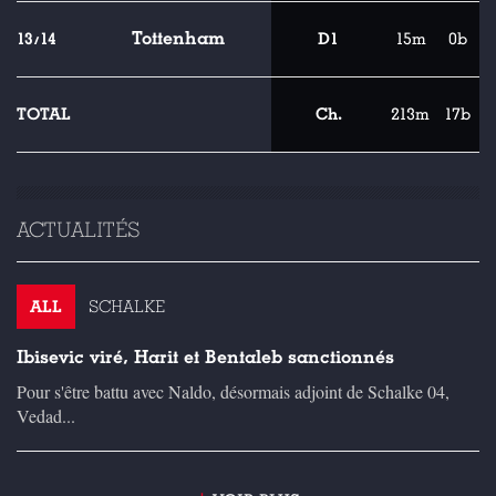
Tottenham
13/14
D1
15m
0b
TOTAL
Ch.
213m
17b
ACTUALITÉS
ALL
SCHALKE
Ibisevic viré, Harit et Bentaleb sanctionnés
Pour s'être battu avec Naldo, désormais adjoint de Schalke 04,
Vedad...