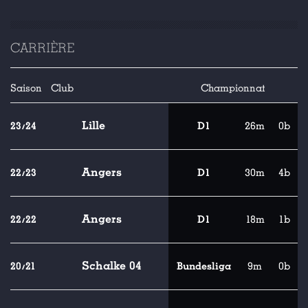
CARRIÈRE
Saison
Club
Championnat
Lille
23/24
D1
26m
0b
Angers
22/23
D1
30m
4b
Angers
22/22
D1
18m
1b
Schalke 04
20/21
Bundesliga
9m
0b