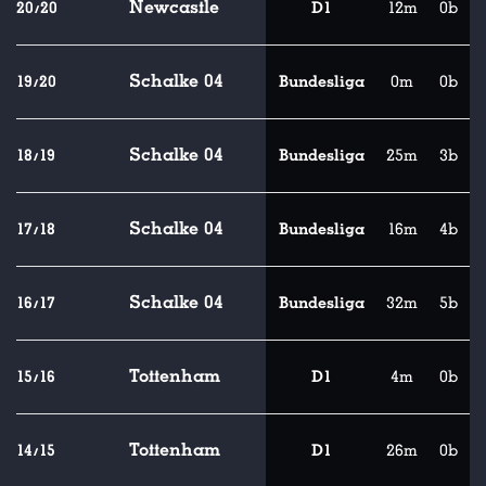
Newcastle
20/20
D1
12m
0b
Schalke 04
19/20
Bundesliga
0m
0b
Schalke 04
18/19
Bundesliga
25m
3b
Schalke 04
17/18
Bundesliga
16m
4b
Schalke 04
16/17
Bundesliga
32m
5b
Tottenham
15/16
D1
4m
0b
Tottenham
14/15
D1
26m
0b