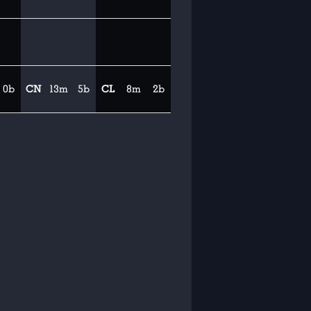
0b
CN
13m
5b
CL
8m
2b