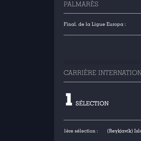
PALMARÈS
Final. de la Ligue Europa :
CARRIÈRE INTERNATIO
1
SÉLECTION
1ère sélection :
(Reykjavík) Isl