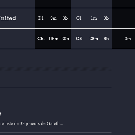
nited
D1
3m
0b
C1
1m
0b
Ch.
116m
30b
CE
28m
6b
0m
t
é-liste de 33 joueurs de Gareth...