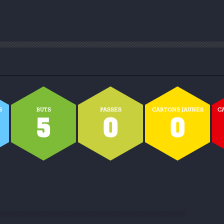
S
BUTS
PASSES
CARTONS JAUNES
C
9
5
0
0