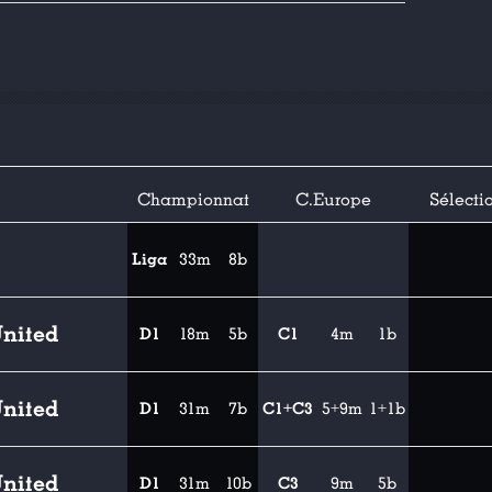
Championnat
C.Europe
Sélecti
Liga
33m
8b
nited
D1
18m
5b
C1
4m
1b
nited
D1
31m
7b
C1+C3
5+9m
1+1b
nited
D1
31m
10b
C3
9m
5b