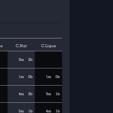
on
C.Nat
C.Ligue
3m
2b
1m
0b
1m
0b
4m
2b
3m
1b
5m
1b
4m
1b