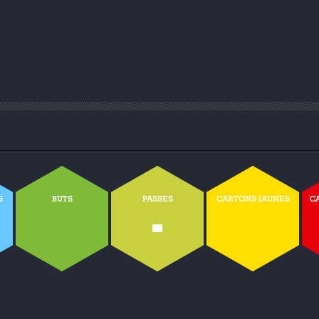
S
BUTS
PASSES
CARTONS JAUNES
C
-