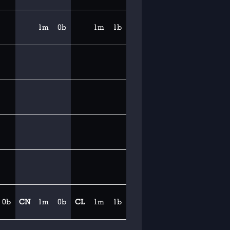
1m
0b
1m
1b
0b
CN
1m
0b
CL
1m
1b