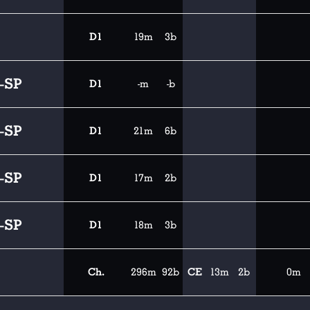
D1
19m
3b
-SP
D1
-m
-b
-SP
D1
21m
6b
-SP
D1
17m
2b
-SP
D1
18m
3b
Ch.
296m
92b
CE
13m
2b
0m