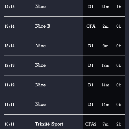
Nice
14/15
D1
21m
1b
Nice B
13/14
CFA
2m
0b
Nice
13/14
D1
9m
0b
Nice
12/13
D1
12m
0b
Nice
11/12
D1
14m
0b
Nice
11/11
D1
14m
0b
Trinité Sport
10/11
CFA2
7m
2b