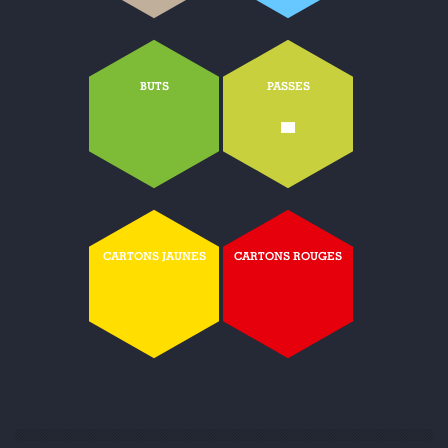
BUTS
PASSES
-
CARTONS JAUNES
CARTONS ROUGES