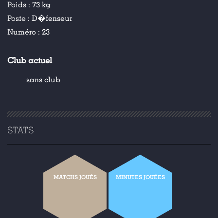
Poids :
73 kg
Poste :
D�fenseur
Numéro :
23
Club actuel
sans club
STATS
MATCHS JOUÉS
MINUTES JOUÉES