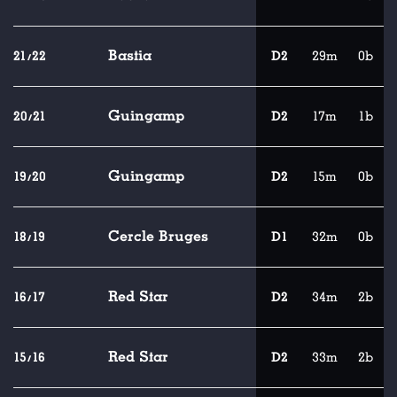
Bastia
21/22
D2
29m
0b
Guingamp
20/21
D2
17m
1b
Guingamp
19/20
D2
15m
0b
Cercle Bruges
18/19
D1
32m
0b
Red Star
16/17
D2
34m
2b
Red Star
15/16
D2
33m
2b