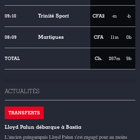
Trinité Sport
09/10
CFA2
-m
-b
Martigues
08/09
CFA
11m
0b
TOTAL
Ch.
267m
9b
ACTUALITÉS
TRANSFERTS
Lloyd Palun débarque à Bastia
L'ancien guingampais Lloyd Palun s'est engagé pour au moins